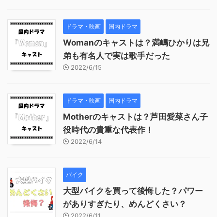
ドラマ・映画
国内ドラマ
Womanのキャストは？満嶋ひかりは兄
弟も有名人で実は歌手だった
2022/6/15
ドラマ・映画
国内ドラマ
Motherのキャストは？芦田愛菜さん子
役時代の貴重な代表作！
2022/6/14
バイク
大型バイクを買って後悔した？パワー
がありすぎたり、めんどくさい？
2022/6/11